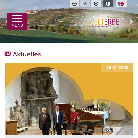
Kontrastmodus 
Navigation öffnen
Vorheriges Bild
Näc
MENÜ
Aktuelles
16.07.2026