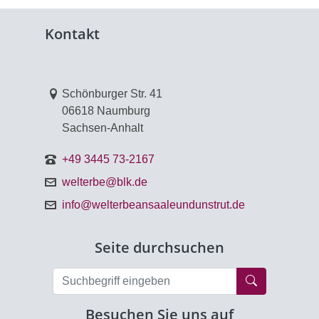
Kontakt
Link zur Google-Maps Navigation
Schönburger Str. 41
06618 Naumburg
Sachsen-Anhalt
+49 3445 73-2167
welterbe@blk.de
info@welterbeansaaleundunstrut.de
Seite durchsuchen
Formularsch
Besuchen Sie uns auf